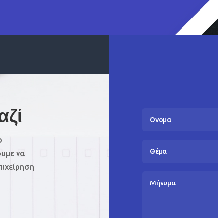
αζί
ο
ουμε να
πιχείρηση