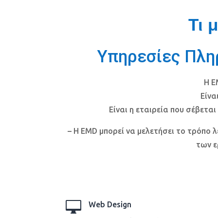
Τι 
Υπηρεσίες Πλη
Η 
Είνα
Είναι η εταιρεία που σέβεται
– Η EMD μπορεί να μελετήσει το τρόπο λ
των ε

Web Design