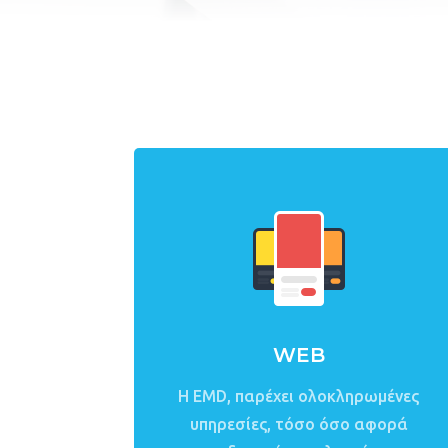
WEB
Η EMD, παρέχει ολοκληρωμένες
υπηρεσίες, τόσο όσο αφορά