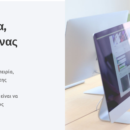
α,
νας
ειρία,
της
 είναι να
ος