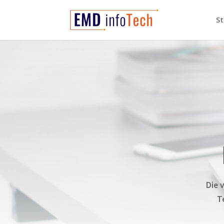
St
Die 
T