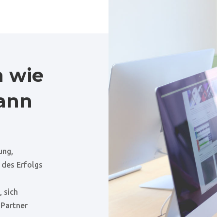
 wie
Mann
ung,
 des Erfolgs
, sich
 Partner