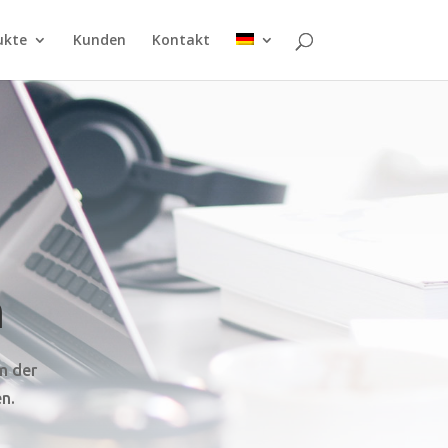
ukte
Kunden
Kontakt
n
m der
n.