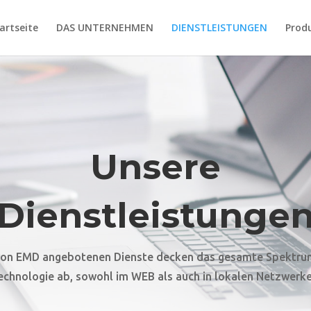
artseite
DAS UNTERNEHMEN
DIENSTLEISTUNGEN
Prod
Unsere
Dienstleistunge
von EMD angebotenen Dienste decken das gesamte Spektru
echnologie ab, sowohl im WEB als auch in lokalen Netzwerke