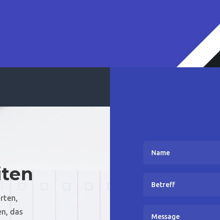
ten
rten,
en, das