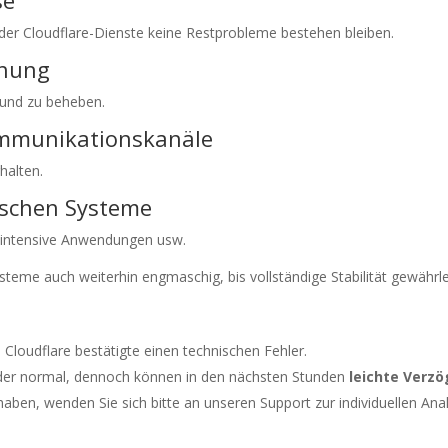
se
 der Cloudflare-Dienste keine Restprobleme bestehen bleiben.
chung
und zu beheben.
Kommunikationskanäle
halten.
tischen Systeme
enintensive Anwendungen usw.
me auch weiterhin engmaschig, bis vollständige Stabilität gewährleis
 Cloudflare bestätigte einen technischen Fehler.
ieder normal, dennoch können in den nächsten Stunden
leichte Verz
aben, wenden Sie sich bitte an unseren Support zur individuellen Ana