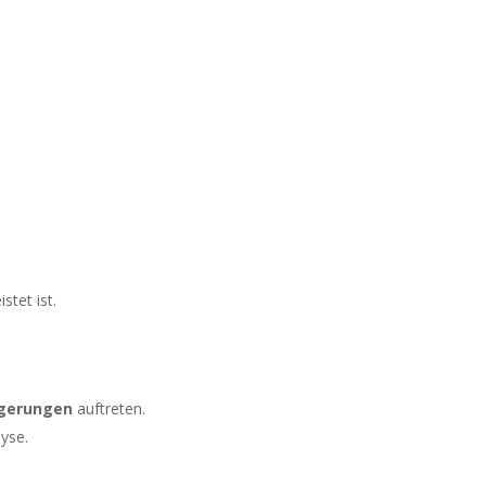
tet ist.
ögerungen
auftreten.
lyse.